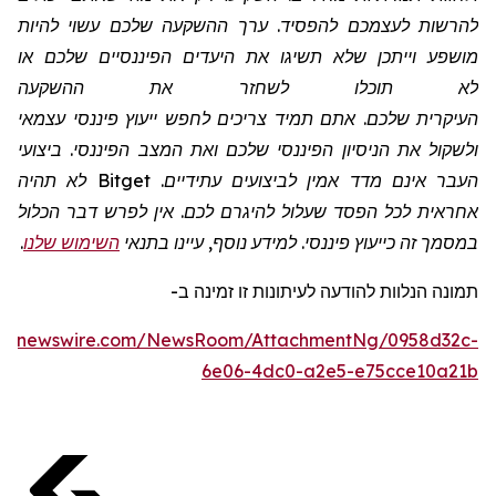
להרשות לעצמכם להפסיד. ערך ההשקעה שלכם עשוי להיות
מושפע וייתכן שלא תשיגו את היעדים הפיננסיים שלכם או
לא תוכלו לשחזר את ההשקעה
העיקרית שלכם. אתם תמיד צריכים לחפש ייעוץ פיננסי עצמאי
ולשקול את הניסיון הפיננסי שלכם ואת המצב הפיננסי. ביצועי
העבר אינם מדד אמין לביצועים עתידיים.
Bitget
לא תהיה
אחראית לכל הפסד שעלול להיגרם לכם. אין לפרש דבר הכלול
במסמך זה כייעוץ פיננסי. למידע נוסף, עיינו בתנאי
השימוש שלנו
.
תמונה
הנלוות
להודעה לעיתונות זו
זמינה
ב
-
obenewswire.com/NewsRoom/AttachmentNg/0958d32c-
6e06-4dc0-a2e5-e75cce10a21b