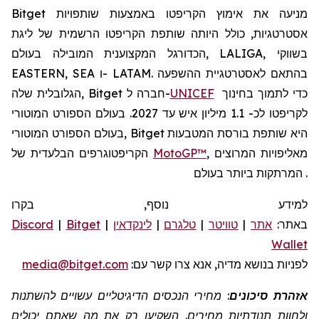
Bitget מניעה את אימוץ הקריפטו באמצעות שותפויות
אסטרטגיות, כולל היותה שותפת הקריפטו הרשמית של ליגת
הכדורגל המקצוענית המובילה בעולם, LALIGA, בשווקי
EASTERN, SEA ו- LATAM. בהתאם לאסטרטגיית ההשפעה
כדי לתמוך בחינוך
UNICEF
הגלובלית שלה, Bitget חברה ל-
לקריפטו לכ- 1.1 מיליון איש עד 2027. בעולם הספורט המוטורי
בעולם הספורט המוטורי, Bitget היא שותפת בורסת המטבעות
, מאליפויות המרוצים
MotoGP™
הקריפטוגרפים הבלעדית של
המרתקות ביותר בעולם.
למידע נוסף, בקרו
באתר:
אתר
|
טוויטר
|
טלגרם
|
לינקדאין
|
Bitget
|
Discord
Wallet
לפניות
בנושא מדיה, אנא צרו קשר
עם:
media@bitget.com
אזהרת סיכונים
: מחירי הנכסים הדיגיטליים עשויים להשתנות
ולחוות תנודתיות מחירים. השקיעו רק את מה שאתם יכולים