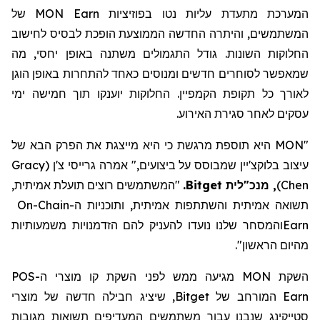
המערכת מתעדת עליות נטו בפוזיציות
MON Earn
של
המשתמשים, והיתרה החדשה הממוצעת הופכת לבסיס לחישוב
החלוקות השונות. גודל התגמולים משתנה באופן יחסי, מה
שמאפשר לסוחרים חדשים ומנוסים כאחד להתחרות באופן הוגן
לאורך כל תקופת הקמפיין. החלוקות יוענקו תוך חמישה ימי
עסקים לאחר סגירת האירוע.
"MON היא תוספת מרגשת כי היא מייצגת את הפרק הבא של
עיצוב בלוקצ'יין שמבוסס על ביצועים," אמרה גרייסי צ'ן
(
Gracy
Chen
)
,
מנכ"לית Bitget
.
"המשתמשים רוצים תועלת אמיתית,
תשואה אמיתית והשתתפות אמיתית, ותוכניות ה-
On-Chain
Earn
והמסחר שלנו נועדו להעניק להם הזדמנויות משמעותיות
מהיום הראשון
".
השקת
MON
מגיעה ממש לפני השקת קו מוצרי ה-
POS
Earn
המורחב של
Bitget
, שיציג חבילה חדשה של מוצרי
סטייקינג
שנבנו עבור משתמשים המעדיפים תשואות מגובות