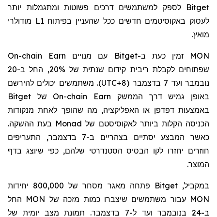
Bitget
לספק למשתמשים דרכים פשוטות ומתגמלות יותר
לעסוק באקוסיטמים חדשים ככל שהעניין בפיתוח
L1
מודולרי
מואץ.
MON
זמין כעת ב-
Bitget
עם מנויים
On-chain Earn
שפתוחים לקבלת ריבית קידום שנתית של 20%, החל ב-20
נובמבר ועד 7 בדצמבר (
UTC+8
). משתמשים יכולים להירשם
באופן גמיש דרך הממשק
On-chain Earn
של
Bitget
באמצעות דפדפן או האפליקציה, מה שהופך לאחת מנקודות
הכניסה הקלות ביותר לאקוסיסטם של
Monad
בעת ההשקה.
כאשר המבצע יסתיים בצהריים ב-7 בדצמבר, התעריפים
חוזרים יחזרו לקו הבסיס הסטנדרטי שלהם, כפי שיוצג בדף
המוצר.
במקביל,
Bitget
פתחה מאגר מסחר של 800,000 יחידות
MON
עבור משתמשים שיצברו כמות מזכה של
MON
החל
ב-24 בנובמבר ועד ל-7 בדצמבר. תמונת מצב יומית של