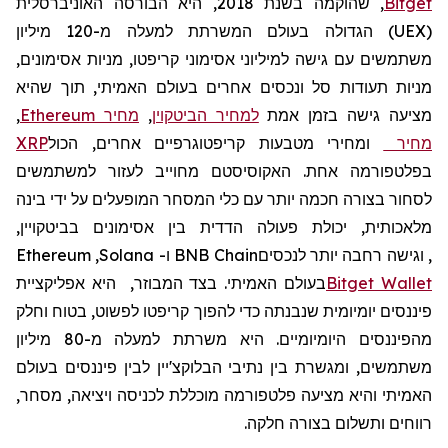
Bitget
,
שהוקמה
בשנת 2018, היא הבורסה האוניברסלית
(
UEX
)
הגדולה בעולם
המשרתת למעלה מ-120
מיליון
משתמשים
עם גישה למיליוני אסימוני קריפטו, מניות אסימונים,
מניות תעודות סל ונכסים אחרים בעולם האמיתי, תוך שהיא
מציעה גישה בזמן אמת
למחיר הביטקוין
,
מחיר
Ethereum
,
מחיר
ומחירי מטבעות קריפטוגרפיים אחרים, הכול
XRP
בפלטפורמה אחת. האקוסיסטם מחוייב לעזור למשתמשים
לסחור בצורה חכמה יותר עם כלי המסחר המופעלים על ידי בינה
מלאכותית, יכולת פעולה הדדית בין אסימונים בביטקויין,
, וגישה רחבה יותר לנכסים
BNB Chain
ו-
Solana
,
Ethereum
Wallet
Bitget
בעולם האמיתי. בצד המבוזר,
היא אפליקציית
פיננסים יומיומית שנבנתה כדי להפוך קריפטו לפשוט, בטוח וחלק
מהפיננסים היומיומיים. היא
משרתת
למעלה
מ
-80
מיליון
משתמשים
,
ומגשרת
בין
נתיבי
הבלוקצ
'
יין
לבין
פיננסים
בעולם
האמיתי
והיא
מצי
עה
פלטפורמה
מוכללת
לכניסה
ויציאה
,
מסחר
,
רווחים
ותשלום
בצורה
חלקה
.