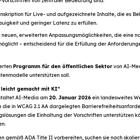
-Vorschriften von zentraler Bedeutung sind:
ranskription für Live- und aufgezeichnete Inhalte, die e
auigkeit und geringer Latenz zu erfüllen.
 neuen, erweiterten Anpassungsmöglichkeiten, die eine n
licht – entscheidend für die Erfüllung der Anforderung
terten
Programm für den öffentlichen Sektor
von AI-Medi
enmodelle unterstützen soll.
 leicht gemacht mit KI“
nstaltet AI-Media am
20. Januar 2026
ein landesweites We
die in WCAG 2.1 AA dargelegten Barrierefreiheitsanford
slösungen die Einhaltung der Vorschriften unterstützen k
en.
n gemäß ADA Title II vorbereiten, suchen sie nach skalie