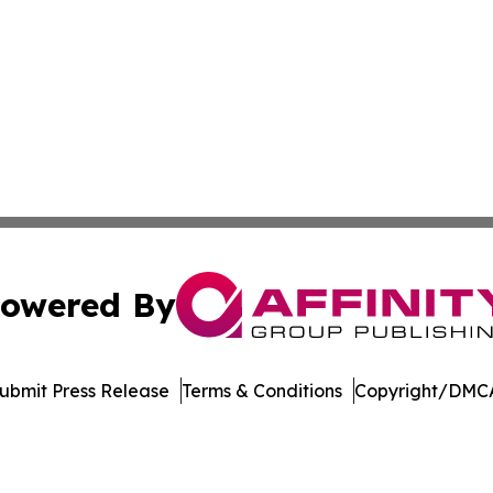
owered By
ubmit Press Release
Terms & Conditions
Copyright/DMCA
 Inc. dba Affinity Group Publishing & Manufacturing Europ
Cookie Settings / Your Privacy Choices