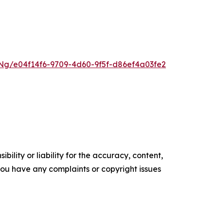
g/e04f14f6-9709-4d60-9f5f-d86ef4a03fe2
ility or liability for the accuracy, content,
f you have any complaints or copyright issues