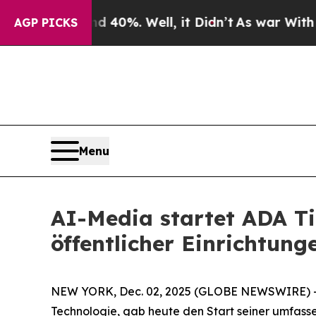
round 40%. Well, it Didn’t
As war With Iran Dro
AGP PICKS
Menu
AI-Media startet ADA Ti
öffentlicher Einrichtun
NEW YORK, Dec. 02, 2025 (GLOBE NEWSWIRE) -- A
Technologie, gab heute den Start seiner umfassen