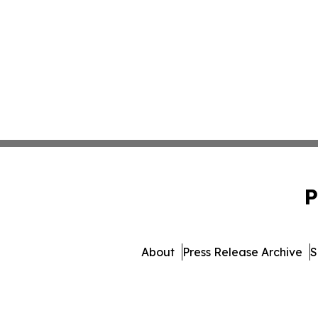
P
About
Press Release Archive
S
© 1995-2026 Newsmatics