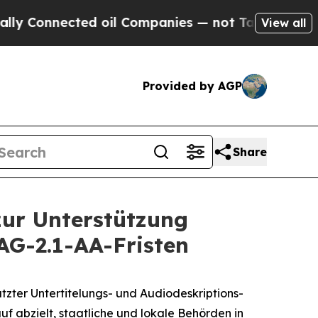
nnected oil Companies — not Taxpayers — the Cha
View all
Provided by AGP
Share
zur Unterstützung
AG-2.1-AA-Fristen
ter Untertitelungs- und Audiodeskriptions-
f abzielt, staatliche und lokale Behörden in