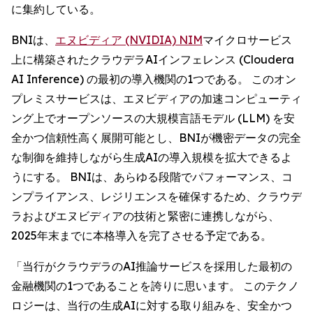
に集約している。
BNIは、
エヌビディア (NVIDIA) NIM
マイクロサービス
上に構築されたクラウデラAIインフェレンス (Cloudera
AI Inference) の最初の導入機関の1つである。 このオン
プレミスサービスは、エヌビディアの加速コンピューティ
ング上でオープンソースの大規模言語モデル (LLM) を安
全かつ信頼性高く展開可能とし、BNIが機密データの完全
な制御を維持しながら生成AIの導入規模を拡大できるよ
うにする。 BNIは、あらゆる段階でパフォーマンス、コ
ンプライアンス、レジリエンスを確保するため、クラウデ
ラおよびエヌビディアの技術と緊密に連携しながら、
2025年末までに本格導入を完了させる予定である。
「当行がクラウデラのAI推論サービスを採用した最初の
金融機関の1つであることを誇りに思います。 このテクノ
ロジーは、当行の生成AIに対する取り組みを、安全かつ