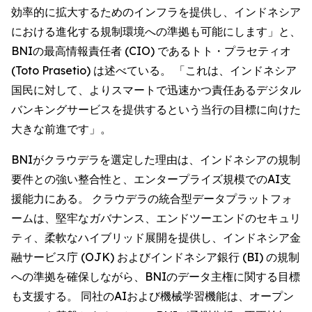
効率的に拡大するためのインフラを提供し、インドネシア
における進化する規制環境への準拠も可能にします」と、
BNIの最高情報責任者 (CIO) であるトト・プラセティオ
(Toto Prasetio) は述べている。 「これは、インドネシア
国民に対して、よりスマートで迅速かつ責任あるデジタル
バンキングサービスを提供するという当行の目標に向けた
大きな前進です」。
BNIがクラウデラを選定した理由は、インドネシアの規制
要件との強い整合性と、エンタープライズ規模でのAI支
援能力にある。 クラウデラの統合型データプラットフォ
ームは、堅牢なガバナンス、エンドツーエンドのセキュリ
ティ、柔軟なハイブリッド展開を提供し、インドネシア金
融サービス庁 (OJK) およびインドネシア銀行 (BI) の規制
への準拠を確保しながら、BNIのデータ主権に関する目標
も支援する。 同社のAIおよび機械学習機能は、オープン