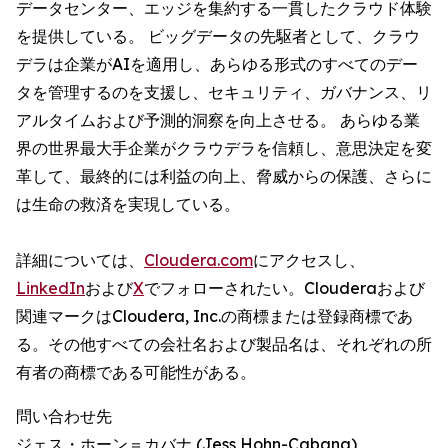
データセンター、エッジを集約する一貫したクラウド体験
を提供している。 ビッグデータの先駆者として、クラウ
デラは企業がAIを適用し、あらゆる形式のすべてのデー
タを管理するのを支援し、セキュリティ、ガバナンス、リ
アルタイムおよび予測的洞察を向上させる。 あらゆる業
界の世界最大手企業がクラウデラを信頼し、意思決定を変
革して、最終的には利益の向上、脅威からの保護、さらに
は生命の救済を実現している。
詳細については、
Cloudera.com
にアクセスし、
LinkedIn
および
X
でフォローされたい。Clouderaおよび
関連マークはCloudera, Inc.の商標または登録商標であ
る。その他すべての会社名および製品名は、それぞれの所
有者の商標である可能性がある。
問い合わせ先
ジェス・ホーン＝カバナ (Jess Hohn-Cabana)