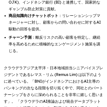
OJK)、インドネシア銀行 (BI) と連携して、国家的な
ギャンブル防止対策に貢献。
商品知識向けチャットボット
：リレーションシップマ
ネージャーに対し、顧客からの問い合わせに対するAI
駆動の回答を提供。
チャーン予測
：離反リスクの高い顧客を特定し、継続
率を高めるために積極的なエンゲージメント施策を講
じる。
クラウデラアジア太平洋・日本地域担当シニアバイスプレ
ジデントであるレマス・リム (Remus Lim) は以下のよう
に述べている。「BNIがインドネシアにおけるAI主導の
バンキングの次なる段階を切り拓く中で、同社とのパート
ナーシップをさらに深められることを非常に嬉しく思いま
す」。 「クラウデラのAI推論および統合データプラット